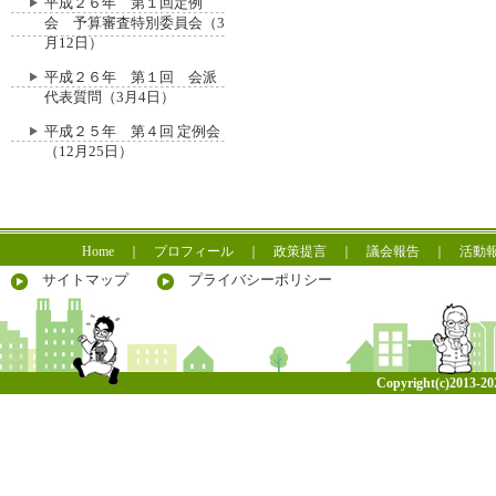
平成２６年 第１回定例
会 予算審査特別委員会（3
月12日）
平成２６年 第１回 会派
代表質問（3月4日）
平成２５年 第４回 定例会
（12月25日）
Home
｜
プロフィール
｜
政策提言
｜
議会報告
｜
活動
サイトマップ
プライバシーポリシー
Copyright(c)2013-
20