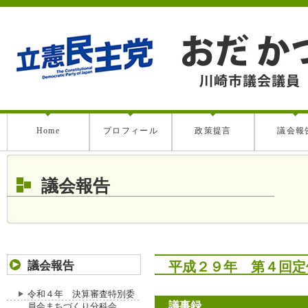
Home
プロフィール
政策提言
議会報
議会報告
議会報告
平成２９年 第４回定例
令和４年 決算審査特別委
議事録
員会まちづくり分科会