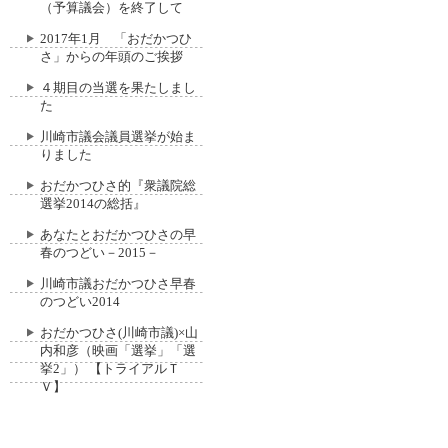
（予算議会）を終了して
2017年1月 「おだかつひ
さ」からの年頭のご挨拶
４期目の当選を果たしまし
た
川崎市議会議員選挙が始ま
りました
おだかつひさ的『衆議院総
選挙2014の総括』
あなたとおだかつひさの早
春のつどい－2015－
川崎市議おだかつひさ早春
のつどい2014
おだかつひさ(川崎市議)×山
内和彦（映画「選挙」「選
挙2」） 【トライアルＴ
Ｖ】