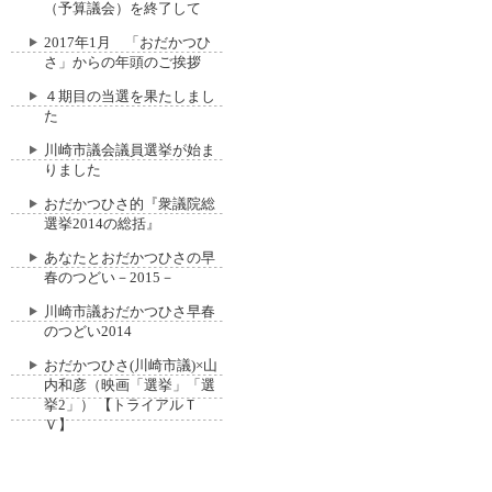
（予算議会）を終了して
2017年1月 「おだかつひ
さ」からの年頭のご挨拶
４期目の当選を果たしまし
た
川崎市議会議員選挙が始ま
りました
おだかつひさ的『衆議院総
選挙2014の総括』
あなたとおだかつひさの早
春のつどい－2015－
川崎市議おだかつひさ早春
のつどい2014
おだかつひさ(川崎市議)×山
内和彦（映画「選挙」「選
挙2」） 【トライアルＴ
Ｖ】