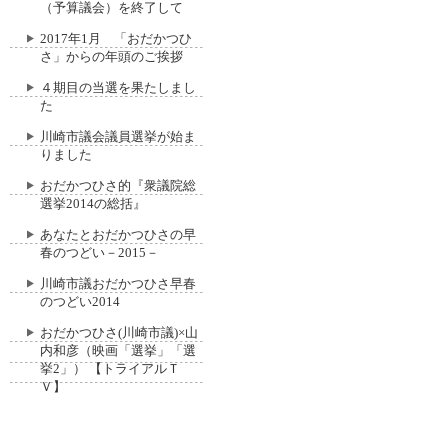
（予算議会）を終了して
2017年1月 「おだかつひ
さ」からの年頭のご挨拶
４期目の当選を果たしまし
た
川崎市議会議員選挙が始ま
りました
おだかつひさ的『衆議院総
選挙2014の総括』
あなたとおだかつひさの早
春のつどい－2015－
川崎市議おだかつひさ早春
のつどい2014
おだかつひさ(川崎市議)×山
内和彦（映画「選挙」「選
挙2」） 【トライアルＴ
Ｖ】