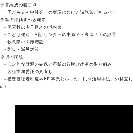
?予算編成の着目点
「子ども真ん中社会」の実現にむけた諸施策があるか？
?予算の評価すべき施策
－保育料の多子世才の減税策
－こども発達・相談センターの中原区・高津区への設置
－救急隊の２隊増設
－防災・減災対策
?今後の課題
－安定的な財源の確保と不断の行財政改革の取り組み
－各種業務委託の見直し
－指定管理者制度やPFI事業といった「民間活用手法」の見直
確立